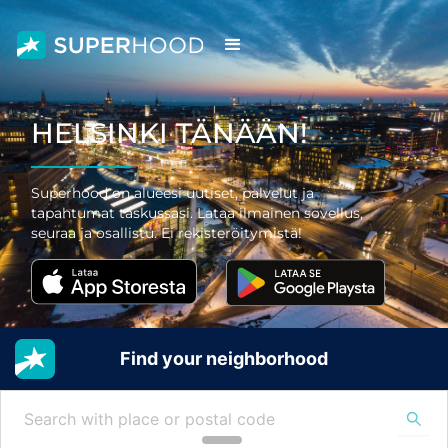
HELSINKI TÄNÄÄN!
Superhood on alueesi uutiset, palvelut ja
tapahtumat taskussasi. Lataa ilmainen sovellus,
seuraa ja osallistu. Ei rekisteröitymistä!