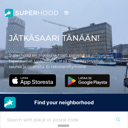
JÄTKÄSAARI TÄNÄÄN!
Superhood on alueesi uutiset, palvelut ja
tapahtumat taskussasi. Lataa ilmainen sovellus,
seuraa ja osallistu. Ei rekisteröitymistä!