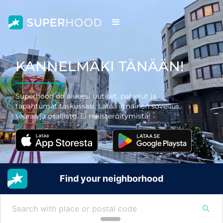
KANNELMÄKI TÄNÄÄN!
Superhood on alueesi uutiset, palvelut ja
tapahtumat taskussasi. Lataa ilmainen sovellus,
seuraa ja osallistu. Ei rekisteröitymistä!