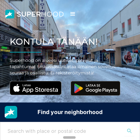
KONTULA TÄNÄÄN!
Superhood on alueesi uutiset, palvelut ja
tapahtumat taskussasi.\nLataa ilmainen sovellus,
seuraa ja osallistu. Ei rekisteröitymistä!