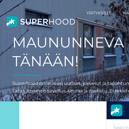
YRITYKSILLE
KA
MAUNUNNEVA 
TÄNÄÄN!
Superhood on alueesi uutiset, palvelut ja tapahtum
Lataa ilmainen sovellus, seuraa ja osallistu. Ei rekis