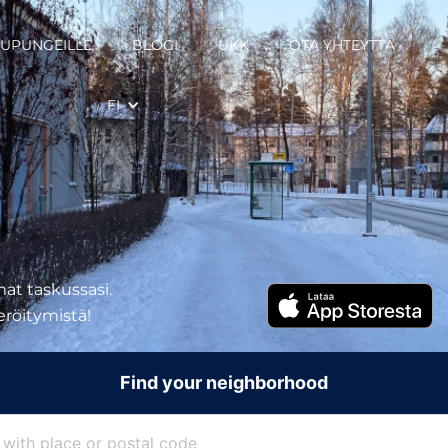
UPUNGEILLE
BLOGI
UKK
OTA YHTEYTTÄ
FI
at taskussasi.
teröitymistä!