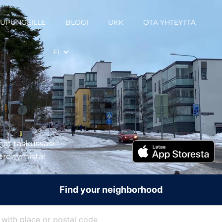
UPUNGEILLE
BLOGI
UKK
OTA YHTEYTTÄ
FI
at taskussasi.
teröitymistä!