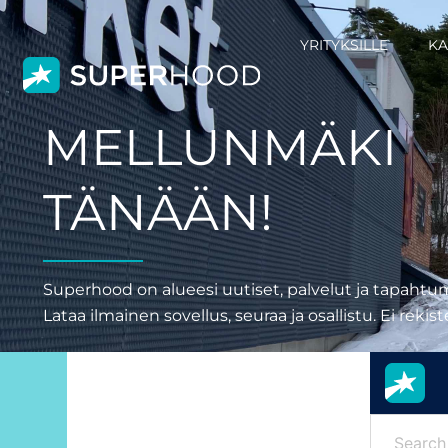
YRITYKSILLE
KA
MELLUNMÄKI 
TÄNÄÄN!
Superhood on alueesi uutiset, palvelut ja tapahtum
Lataa ilmainen sovellus, seuraa ja osallistu. Ei rekis