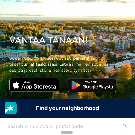
VANTAA TÄNÄÄN!
Superhood on alueesi uutiset, palvelut ja
tapahtumat taskussasi. Lataa ilmainen sovellus,
seuraa ja osallistu. Ei rekisteröitymistä!